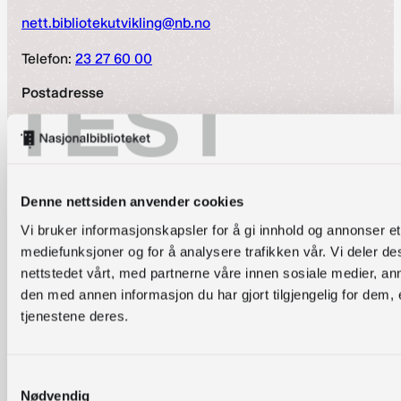
nett.bibliotekutvikling@nb.no
Telefon:
23 27 60 00
TEST
Postadresse
Postboks 2674 Solli, 0203 Oslo
Snarveier
Denne nettsiden anvender cookies
Nyheter
Arrangementer
Vi bruker informasjonskapsler for å gi innhold og annonser et 
Om oss
mediefunksjoner og for å analysere trafikken vår. Vi deler 
Kontakt oss
nettstedet vårt, med partnerne våre innen sosiale medier, 
Personvernerklæring
den med annen informasjon du har gjort tilgjengelig for dem,
Vilkår for bruk av forum
tjenestene deres.
Tilgjengelighetserklæring
Samtykkevalg
Ansvarlig redaktør
Nødvendig