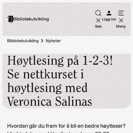
Hopp
til
Bibliotekutvikling
Logg inn
innhold
Søk
Meny
Bibliotekutvikling
Nyheter
Høytlesing på 1-2-3!
Se nettkurset i
høytlesing med
Veronica Salinas
Hvordan går du fram for å bli en bedre høytleser?