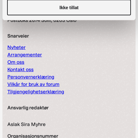
Ikke tillat
Postadresse
Postboks 2674 Solli, 0203 Oslo
Snarveier
Nyheter
Arrangementer
Om oss
Kontakt oss
Personvernerklæring
Vilkår for bruk av forum
Tilgjengelighetserklæring
Ansvarlig redaktør
Aslak Sira Myhre
Organisasjonsnummer