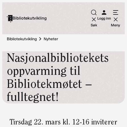
Hopp
til
Bibliotekutvikling
Logg inn
innhold
Søk
Meny
Bibliotekutvikling
Nyheter
Nasjonalbibliotekets
oppvarming til
Bibliotekmøtet –
fulltegnet!
Tirsdag 22. mars kl. 12-16 inviterer