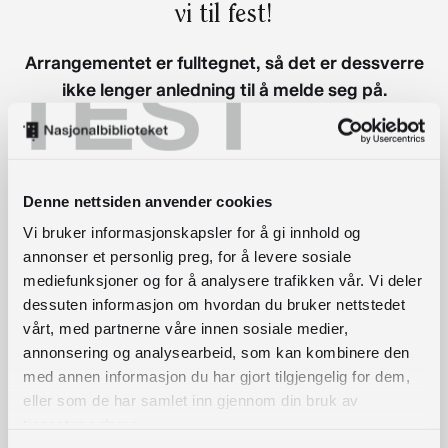
vi til fest!
Arrangementet er fulltegnet, så det er dessverre
TEST
ikke lenger anledning til å melde seg på.
Vi vil gjerne gi dere et nærmere innblikk i hva
Nasjonalbiblioteket driver med, så på
programmet står det presentasjoner av ulike
Denne nettsiden anvender cookies
prosjekter og tjenester hos oss. I tillegg blir det
Vi bruker informasjonskapsler for å gi innhold og
både film, musikk og munngodt.
annonser et personlig preg, for å levere sosiale
mediefunksjoner og for å analysere trafikken vår. Vi deler
dessuten informasjon om hvordan du bruker nettstedet
vårt, med partnerne våre innen sosiale medier,
annonsering og analysearbeid, som kan kombinere den
med annen informasjon du har gjort tilgjengelig for dem,
eller som de har samlet inn gjennom din bruk av
tjenestene deres.