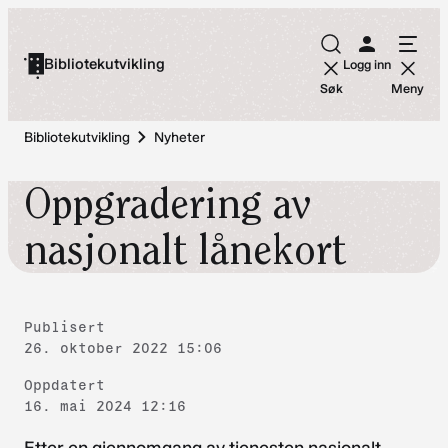
Hopp
til
Bibliotekutvikling
Logg inn
innhold
Søk
Meny
Bibliotekutvikling
Nyheter
Oppgradering av
nasjonalt lånekort
Publisert
26. oktober 2022 15:06
Oppdatert
16. mai 2024 12:16