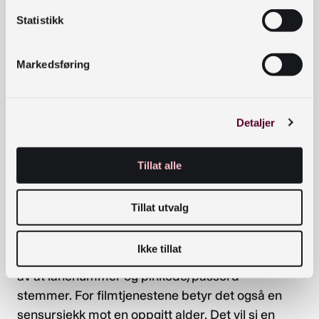
låneregler.
Statistikk
Autentisering
Markedsføring
Kortet kan benyttes også til andre tjenester enn
lån ved ulike bibliotek og bestilling av fjernlån.
Detaljer
Dette gjelder foreløpig disse tjenestene:
Tillat alle
Filmbib
Filmoteket
Cineast
Tillat utvalg
Allbok/Allvit
Ikke tillat
Autentisering i disse tilfellene betyr en verifisering
av at lånenummer og pinkode/passord
stemmer. For filmtjenestene betyr det også en
sensursjekk mot en oppgitt alder. Det vil si en