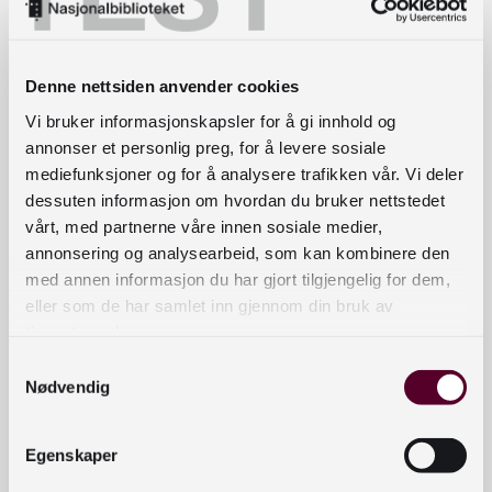
registeret. Men siden brukerne kan ha
utestående lån, purringer, erstatningskrav eller
annet vil de fortsatt være lånere ved de ulike
Denne nettsiden anvender cookies
bibliotekene. Dette vil de få beskjed om ved
Vi bruker informasjonskapsler for å gi innhold og
utmelding, sammen med en liste over hvilke
annonser et personlig preg, for å levere sosiale
bibliotek de fortsatt er lånere ved. De vil i tillegg
mediefunksjoner og for å analysere trafikken vår. Vi deler
bli slettet ved inaktivitet over en viss periode,
dessuten informasjon om hvordan du bruker nettstedet
med et foregående varsel.
vårt, med partnerne våre innen sosiale medier,
annonsering og analysearbeid, som kan kombinere den
Vi tar sikte på en kobling mot Folkeregisteret. Den
med annen informasjon du har gjort tilgjengelig for dem,
folkeregistrerte adressen blir primæradressen i
eller som de har samlet inn gjennom din bruk av
bibliotekkortet, og den vil ikke kunne endres, men
tjenestene deres.
vi oppretter egne felt for midlertidige adresser.
Samtykkevalg
Nødvendig
En forklaring av hva en gjestebruker er, blir lagt ut
både på siden for sluttbruker, og for
bibliotekansatte. Det vil si en bruker som er lagt
Egenskaper
til, men som ennå ikke har godkjent bibliotekets