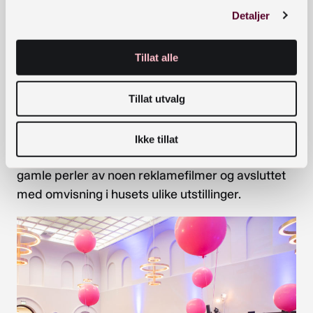
Detaljer
Tillat alle
Presentasjon av Nasjonalbibliotekets arbeid med
Tillat utvalg
å samle inn og ta vare på norske nettsteder. Foto:
Kari Margrethe Sabro
Ikke tillat
Det hele ble pakket inn av musikk ved Per Husby,
gamle perler av noen reklamefilmer og avsluttet
med omvisning i husets ulike utstillinger.