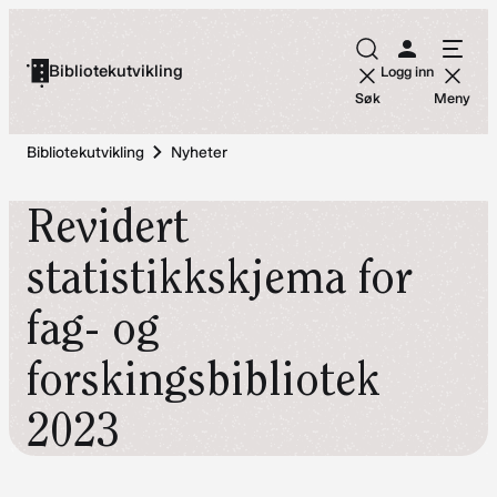
Hopp
til
Bibliotekutvikling
Logg inn
innhold
Søk
Meny
Bibliotekutvikling
Nyheter
Revidert
statistikkskjema for
fag- og
forskingsbibliotek
2023