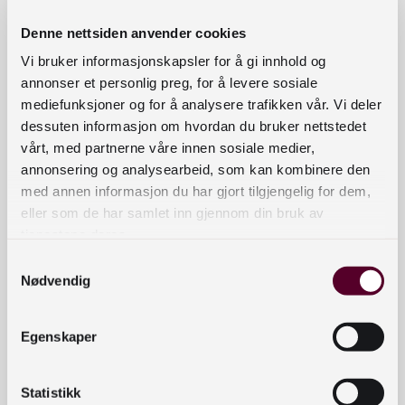
Arbeidsgruppa utarbeida før sommaren eit
Denne nettsiden anvender cookies
forslag til revidert skjema, som så vart sendt på
ein innspelsrunde til institusjonar i sektoren. Etter
Vi bruker informasjonskapsler for å gi innhold og
å ha gått gjennom innspela som kom inn,
annonser et personlig preg, for å levere sosiale
mediefunksjoner og for å analysere trafikken vår. Vi deler
ferdigstilte dei forslaget til nytt skjema og sendte
dessuten informasjon om hvordan du bruker nettstedet
det over til Nasjonalbiblioteket.
vårt, med partnerne våre innen sosiale medier,
annonsering og analysearbeid, som kan kombinere den
Det reviderte skjemaet er godkjent av
med annen informasjon du har gjort tilgjengelig for dem,
Nasjonalbiblioteket, og vil bli nytta ved
eller som de har samlet inn gjennom din bruk av
innsamlinga av bibliotekstatistikk frå fag- og
tjenestene deres.
forskingsbibliotek for 2023.
Samtykkevalg
Nødvendig
Det vil bli lagt ut meir informasjon om innhaldet i
det nye skjemaet for statistikkinnsamling i
overgangen november/desember 2023.
Egenskaper
Arbeidsgruppa
Statistikk