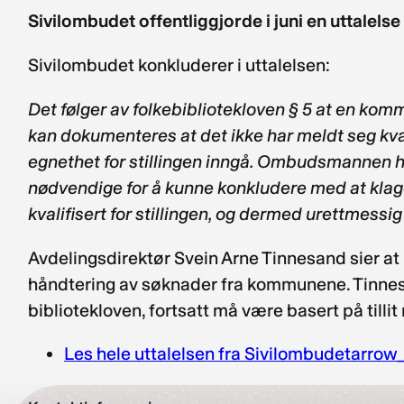
Sivilombudet offentliggjorde i juni en uttalels
Sivilombudet konkluderer i uttalelsen:
Det følger av folkebibliotekloven § 5 at en kom
kan dokumenteres at det ikke har meldt seg kval
egnethet for stillingen inngå. Ombudsmannen h
nødvendige for å kunne konkludere med at klager
kvalifisert for stillingen, og dermed urettmessig
Avdelingsdirektør Svein Arne Tinnesand sier at
håndtering av søknader fra kommunene. Tinne
bibliotekloven, fortsatt må være basert på tilli
Les hele uttalelsen fra Sivilombudet
arrow