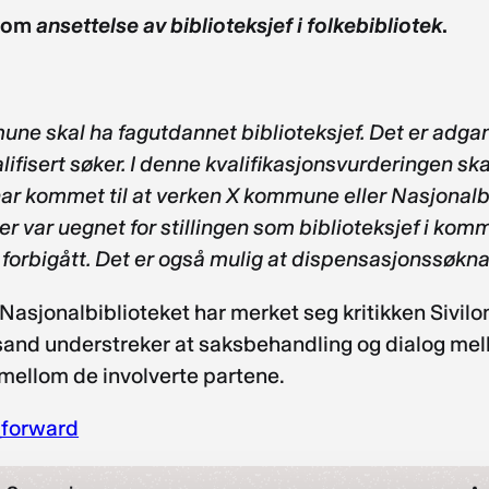
e om
ansettelse av biblioteksjef i folkebibliotek
.
mune skal ha fagutdannet biblioteksjef. Det er adgan
ifisert søker. I denne kvalifikasjonsvurderingen ska
ar kommet til at verken X kommune eller Nasjonalbi
 var uegnet for stillingen som biblioteksjef i komm
 forbigått. Det er også mulig at dispensasjonssøknad
 Nasjonalbiblioteket har merket seg kritikken Sivi
sand understreker at saksbehandling og dialog me
t mellom de involverte partene.
_forward