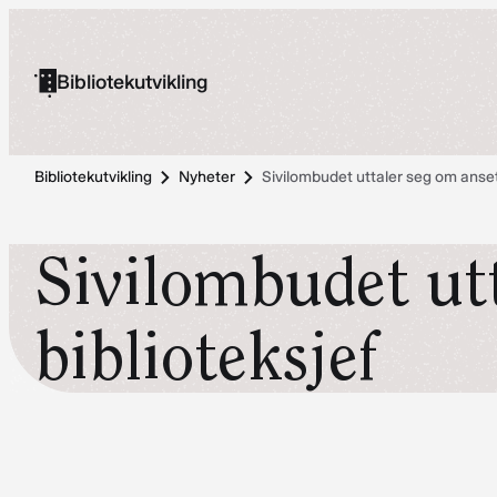
Hopp
til
Bibliotekutvikling
innhold
Bibliotekutvikling
Nyheter
Sivilombudet uttaler seg om anset
Sivilombudet utt
biblioteksjef