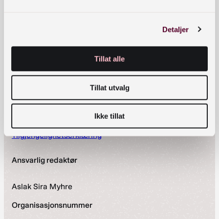
Postadresse
Postboks 2674 Solli, 0203 Oslo
Detaljer
Snarveier
Tillat alle
Nyheter
Arrangementer
Tillat utvalg
Om oss
Kontakt oss
Personvernerklæring
Ikke tillat
Vilkår for bruk av forum
Tilgjengelighetserklæring
Ansvarlig redaktør
Aslak Sira Myhre
Organisasjonsnummer