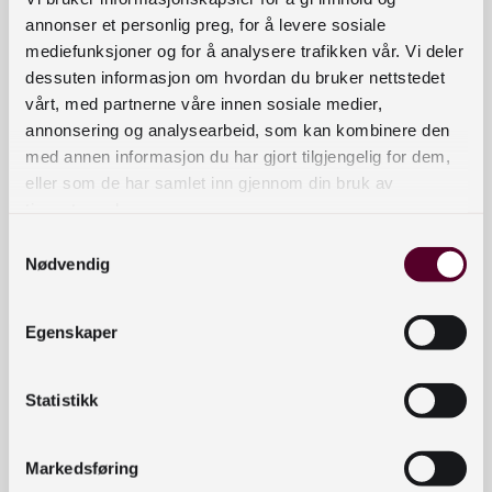
praksis på Nasjonalbiblioteket, gjennomføre en
annonser et personlig preg, for å levere sosiale
undersøkelse i norske folkebibliotek.
mediefunksjoner og for å analysere trafikken vår. Vi deler
dessuten informasjon om hvordan du bruker nettstedet
I undersøkelsen vil hun se på hvordan norske
vårt, med partnerne våre innen sosiale medier,
folkebibliotek har omstilt seg til å bli mer digitale
annonsering og analysearbeid, som kan kombinere den
på grunn av koronapandemien. Undersøkelsen vil
med annen informasjon du har gjort tilgjengelig for dem,
bli sendt ut til bibliotekledere i folkebibliotek i
eller som de har samlet inn gjennom din bruk av
begynnelsen av uke 3. Vi håper at så mange som
tjenestene deres.
mulig vil ha anledning til å svare på denne
Samtykkevalg
Nødvendig
undersøkelsen.
Kontaktinformasjon
Egenskaper
bibliotekutvikling@nb.no
Statistikk
nett.bibliotekutvikling@nb.no
Telefon:
23 27 60 00
Markedsføring