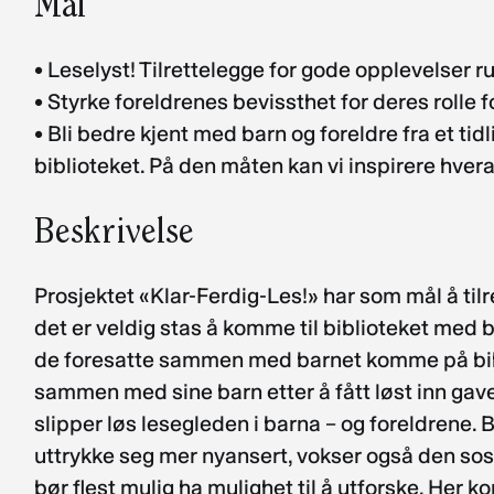
Mål
• Leselyst! Tilrettelegge for gode opplevelser 
• Styrke foreldrenes bevissthet for deres rolle 
• Bli bedre kjent med barn og foreldre fra et ti
biblioteket. På den måten kan vi inspirere hver
Beskrivelse
Prosjektet «Klar-Ferdig-Les!» har som mål å tilr
det er veldig stas å komme til biblioteket med 
de foresatte sammen med barnet komme på biblio
sammen med sine barn etter å fått løst inn gaveko
slipper løs lesegleden i barna – og foreldrene. 
uttrykke seg mer nyansert, vokser også den sos
bør flest mulig ha mulighet til å utforske. Her