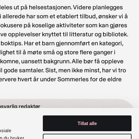
 deles ut på helsestasjonen. Videre planlegges
llerede har som et etablert tilbud, ønsker vi å
fokusere på koselige aktiviteter som kan gjøres
e opplevelser knyttet til litteratur og bibliotek.
e boktips. Har et barn gjennomført en kategori,
ighet til å møte små og store flere ganger i
velkomne, uansett bakgrunn. Alle bør få oppleve
 gode samtaler. Sist, men ikke minst, har vi tro
ervere hvert år under Sommerles for de eldre
svarlig redaktør
Tillat alle
ond Myklebust
osiale
n du bruker