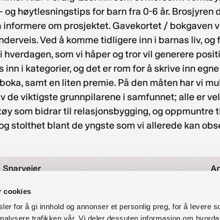
 og høytlesningstips for barn fra 0-6 år. Brosjyren
informere om prosjektet. Gavekortet / bokgaven vi a
derveis. Ved å komme tidligere inn i barnas liv, og 
 hverdagen, som vi håper og tror vil generere positiv
 inn i kategorier, og det er rom for å skrive inn egn
boka, samt en liten premie. På den måten har vi mul
 av de viktigste grunnpilarene i samfunnet; alle er 
tøy som bidrar til relasjonsbygging, og oppmuntre til
g stolthet blant de yngste som vi allerede kan obs
Snarveier
An
Nyheter
r cookies
Tr
Arrangementer
er for å gi innhold og annonser et personlig preg, for å levere s
Om oss
nalysere trafikken vår. Vi deler dessuten informasjon om hvorda