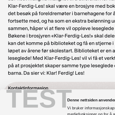
Klar-Ferdig-Les! skal være en brosjyre med bok-
det besøk på foreldremøter i barnehagene for å 
fortsette med, og ha som en ekstra belønning un
sammen, håper vi at flere vil oppleve leseglede i
Bøkene i brosjyren «Klar-Ferdig-Les!» skal deles
kan det komme på biblioteket og få en stjerne i 
løpet av årene før skolestart. Biblioteket er en
leseglede! Med Klar-Ferdig-Les! vil vi få et verk
på at prosjektet skaper samme type leseglede o
barna. Da sier vi: Klar! Ferdig! Les!
TEST
Kontaktinformasjon
bibliotekutvikling@nb.no
Denne nettsiden anvende
Vi bruker informasjonskapsl
nett.bibliotekutvikling@nb.no
mediefunksjoner og for å a