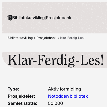
Hopp
til
Bibliotekutvikling
|
Prosjektbank
innhold
Bibliotekutvikling
›
Prosjektbank
›
Klar-Ferdig-Les!
Klar-Ferdig-Les!
Type:
Aktiv formidling
Prosjekteier:
Notodden bibliotek
Samlet støtte:
50 000