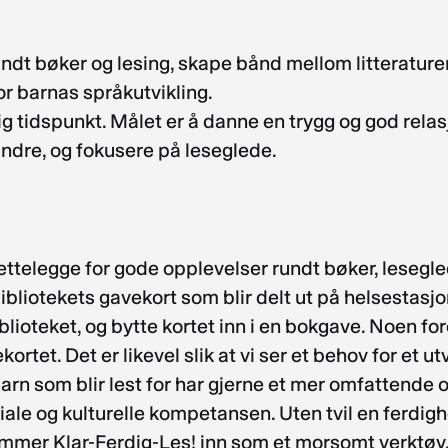
rundt bøker og lesing, skape bånd mellom litterature
for barnas språkutvikling.
dlig tidspunkt. Målet er å danne en trygg og god rela
andre, og fokusere på leseglede.
ettelegge for gode opplevelser rundt bøker, lesegled
bibliotekets gavekort som blir delt ut på helsestas
teket, og bytte kortet inn i en bokgave. Noen fore
rtet. Det er likevel slik at vi ser et behov for et u
Barn som blir lest for har gjerne et mer omfattende
iale og kulturelle kompetansen. Uten tvil en ferdi
 kommer Klar-Ferdig-Les! inn som et morsomt verktøy