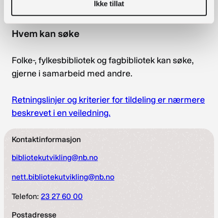
Ikke tillat
bibliotekstrategi 2015-2018
, spesielt kapittel 5.
Hvem kan søke
Folke-, fylkesbibliotek og fagbibliotek kan søke,
gjerne i samarbeid med andre.
Retningslinjer og kriterier for tildeling er nærmere
beskrevet i en veiledning.
Kontaktinformasjon
bibliotekutvikling@nb.no
nett.bibliotekutvikling@nb.no
Telefon:
23 27 60 00
Postadresse