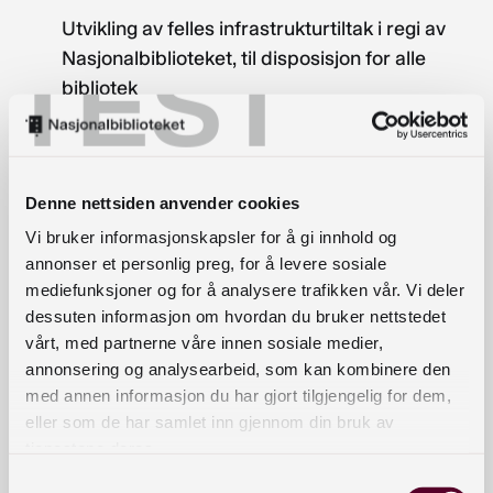
Utvikling av felles infrastrukturtiltak i regi av
Nasjonalbiblioteket, til disposisjon for alle
TEST
bibliotek
Utvikling av folkebibliotekene som debatt- og
læringsarena, møteplass og
formidlingsinstitusjon
Denne nettsiden anvender cookies
Frie, nyskapende prosjekt- og utviklingstiltak
Vi bruker informasjonskapsler for å gi innhold og
Utlysningen av utviklingsmidler for 2018 er knyttet
annonser et personlig preg, for å levere sosiale
til hovedområde 3. Frie, nyskapende prosjekt- og
mediefunksjoner og for å analysere trafikken vår. Vi deler
utviklingstiltak. Disse midlene skal stimulere til
dessuten informasjon om hvordan du bruker nettstedet
kreativitet og fornyelse når det gjelder
vårt, med partnerne våre innen sosiale medier,
annonsering og analysearbeid, som kan kombinere den
bibliotekutvikling, og de skal tildeles prosjekter
med annen informasjon du har gjort tilgjengelig for dem,
som ikke faller inn under hovedområdene 1 og 2.
eller som de har samlet inn gjennom din bruk av
tjenestene deres.
Midlene under hovedområde 3 skal også dekke
flerårige prosjekter som allerede er iverksatt med
Samtykkevalg