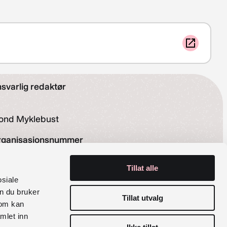
svarlig redaktør
ond Myklebust
rganisasjonsnummer
Tillat alle
6 029 100
osiale
siale medier
n du bruker
Tillat utvalg
som kan
Facebook
Instagram
mlet inn