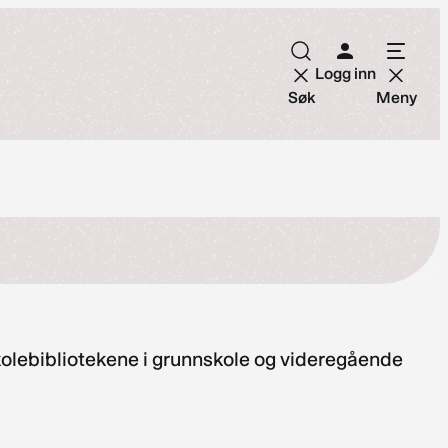
Logg inn
Søk
Meny
skolebibliotekene i grunnskole og videregående