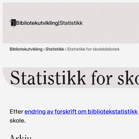
Hopp
til
Bibliotekutvikling
|
Statistikk
innhold
Bibliotekutvikling
›
Statistikk
›
Statistikk for skolebibliotek
Statistikk for sk
Etter
endring av forskrift om bibliotekstatistikk
skole.
Arkiv