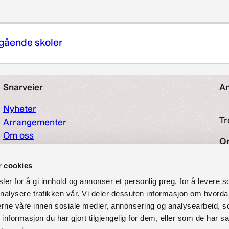
regående skoler
Snarveier
An
Nyheter
Tr
Arrangementer
Om oss
O
Kontakt oss
Personvernerklæring
r cookies
97
Vilkår for bruk av forum
er for å gi innhold og annonser et personlig preg, for å levere s
Tilgjengelighetserklæring
So
nalysere trafikken vår. Vi deler dessuten informasjon om hvorda
nerne våre innen sosiale medier, annonsering og analysearbeid, 
formasjon du har gjort tilgjengelig for dem, eller som de har sa