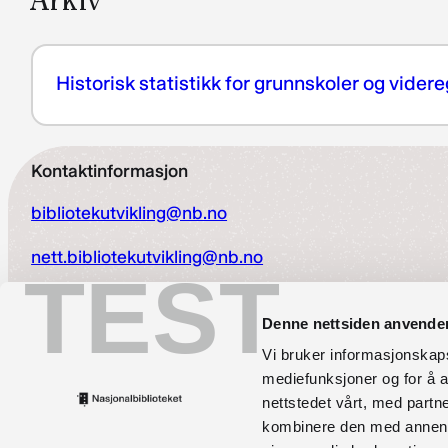
Historisk statistikk for grunnskoler og vide
Kontaktinformasjon
bibliotekutvikling@nb.no
nett.bibliotekutvikling@nb.no
TEST
Telefon:
23 27 60 00
Denne nettsiden anvende
Postadresse
Vi bruker informasjonskapsl
mediefunksjoner og for å a
Postboks 2674 Solli, 0203 Oslo
nettstedet vårt, med part
kombinere den med annen in