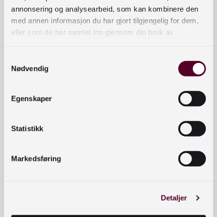
annonsering og analysearbeid, som kan kombinere den
Nasjonalbiblioteket samler ikke inn
med annen informasjon du har gjort tilgjengelig for dem,
skolebibliotekstatistikk for 2021
eller som de har samlet inn gjennom din bruk av
tjenestene deres.
Kontaktinformasjon
Samtykkevalg
bibliotekutvikling@nb.no
Nødvendig
nett.bibliotekutvikling@nb.no
Egenskaper
Telefon:
23 27 60 00
Postadresse
Statistikk
Postboks 2674 Solli, 0203 Oslo
Markedsføring
Snarveier
Nyheter
Arrangementer
Detaljer
Om oss