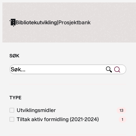
Hopp
til
Bibliotekutvikling
|
Prosjektbank
innhold
SØK
TYPE
Utviklingsmidler
13
Tiltak aktiv formidling (2021-2024)
1