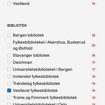
Vestland
14
BIBLIOTEK
Bergen bibliotek
32
Fylkesbiblioteket i Akershus, Buskerud
22
og Østfold
Stavanger bibliotek
18
Deichman
17
Universitetsbiblioteket i Bergen
17
Innlandet fylkesbibliotek
15
Trøndelag fylkesbibliotek
14
Vestland fylkesbibliotek
14
Troms og Finnmark fylkesbibliotek
12
Universitetsbiblioteket i Oslo
12