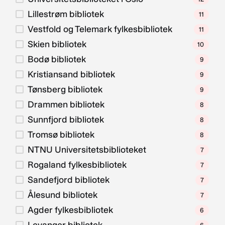
Lillestrøm bibliotek
11
Vestfold og Telemark fylkesbibliotek
11
Skien bibliotek
10
Bodø bibliotek
9
Kristiansand bibliotek
9
Tønsberg bibliotek
9
Drammen bibliotek
8
Sunnfjord bibliotek
8
Tromsø bibliotek
8
NTNU Universitetsbiblioteket
7
Rogaland fylkesbibliotek
7
Sandefjord bibliotek
7
Ålesund bibliotek
7
Agder fylkesbibliotek
6