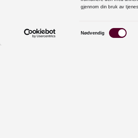
Froland bibliotek
4
gjennom din bruk av tjene
Gloppen bibliotek
4
Holmestrand bibliotek
4
Hurdal bibliotek
4
Samtykkevalg
Nødvendig
Lillehammer bibliotek
4
Modum bibliotek
4
Nissedal bibliotek
4
Nordland fylkesbibliotek
4
Rælingen bibliotek
4
Tvedestrand bibliotek
4
UiT Norges arktiske Universitet –
4
biblioteket
Verdal bibliotek
4
Øygarden bibliotek
4
Alver bibliotek
3