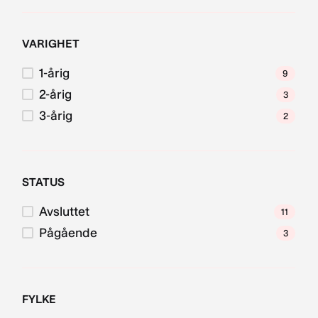
VARIGHET
1-årig
9
2-årig
3
3-årig
2
STATUS
Avsluttet
11
Pågående
3
FYLKE