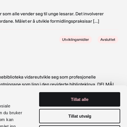
som alle vender seg til unge lesarar. Det involverer
rdane. Målet er å utvikle formidlingspraksisar […]
Utviklingsmidler
Avsluttet
biblioteka vidareutvikle seg som profesjonelle
ventningane som ligg i den reviderte biblioteklova. DELMÅL
Tillat alle
este
osiale
este
n du bruker
ide
Tillat utvalg
som kan
mlet inn