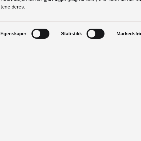
stene deres.
Egenskaper
Statistikk
Markedsfø