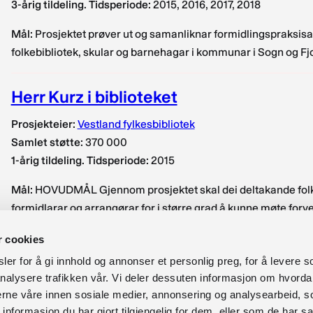
3-årig tildeling. Tidsperiode:
2015, 2016, 2017, 2018
Mål:
Prosjektet prøver ut og samanliknar formidlingspraksisar 
folkebibliotek, skular og barnehagar i kommunar i Sogn og Fjo
Herr Kurz i biblioteket
Prosjekteier:
Vestland fylkesbibliotek
Samlet støtte:
370 000
1-årig tildeling. Tidsperiode:
2015
Mål:
HOVUDMÅL Gjennom prosjektet skal dei deltakande folke
formidlarar og arrangørar for i større grad å kunne møte for
Å […]
r cookies
1
2
N
er for å gi innhold og annonser et personlig preg, for å levere s
N
nalysere trafikken vår. Vi deler dessuten informasjon om hvorda
s
nerne våre innen sosiale medier, annonsering og analysearbeid, 
formasjon du har gjort tilgjengelig for dem, eller som de har sa