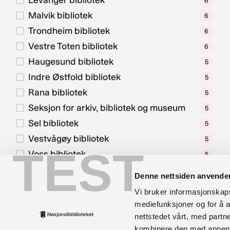
Levanger bibliotek
6
Malvik bibliotek
6
Trondheim bibliotek
6
Vestre Toten bibliotek
6
Haugesund bibliotek
5
Indre Østfold bibliotek
5
Rana bibliotek
5
Seksjon for arkiv, bibliotek og museum
5
Sel bibliotek
5
Vestvågøy bibliotek
5
TEST
Voss bibliotek
5
Østre Toten bibliotek
5
Denne nettsiden anvende
Asker bibliotek
4
Vi bruker informasjonskapsl
Bærum bibliotek
4
mediefunksjoner og for å a
Fredrikstad bibliotek
4
nettstedet vårt, med part
kombinere den med annen in