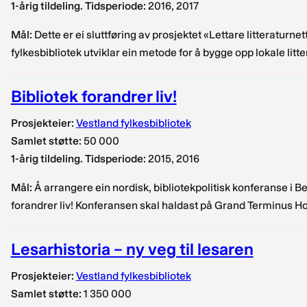
1-årig tildeling. Tidsperiode:
2016, 2017
Mål:
Dette er ei sluttføring av prosjektet «Lettare litteraturn
fylkesbibliotek utviklar ein metode for å bygge opp lokale litt
Bibliotek forandrer liv!
Prosjekteier:
Vestland fylkesbibliotek
Samlet støtte:
50 000
1-årig tildeling. Tidsperiode:
2015, 2016
Mål:
Å arrangere ein nordisk, bibliotekpolitisk konferanse i Ber
forandrer liv! Konferansen skal haldast på Grand Terminus Hot
Lesarhistoria – ny veg til lesaren
Prosjekteier:
Vestland fylkesbibliotek
Samlet støtte:
1 350 000