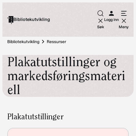
Hopp
til
Bibliotekutvikling
Logg inn
innhold
Søk
Meny
Bibliotekutvikling
Ressurser
Plakatutstillinger og
markedsføringsmateri
ell
Plakatutstillinger