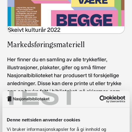
Skeivt kulturår 2022
Markedsføringsmateriell
Her finner du en samling av alle trykkefiler,
illustrasjoner, plakater, gifer og små filmer
Nasjonalbiblioteket har produsert til forskjellige
TEST
anledninger. Disse kan dere printe ut eller trykke
opp og bruke fritt i biblioteket, på skjermer, som
egenproduserte plakater, buttons, i sosiale
medier osv.
Denne nettsiden anvender cookies
Vi bruker informasjonskapsler for å gi innhold og