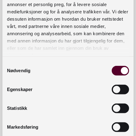
annonser et personlig preg, for å levere sosiale
mediefunksjoner og for å analysere trafikken vår. Vi deler
dessuten informasjon om hvordan du bruker nettstedet
vårt, med partnerne våre innen sosiale medier,
annonsering og analysearbeid, som kan kombinere den
med annen informasjon du har gjort tilgjengelig for dem,
eller som de har samlet inn gjennom din bruk av
Bibli<3teket:
NYHETER
tjenestene deres.
Ny kampanje! Lys opp en
vegg med en
Fridykker,
Samtykkevalg
kjærlighetserklæring til
boksåpner,
Nødvendig
biblioteket.
livskilde
Egenskaper
Statistikk
Markedsføring