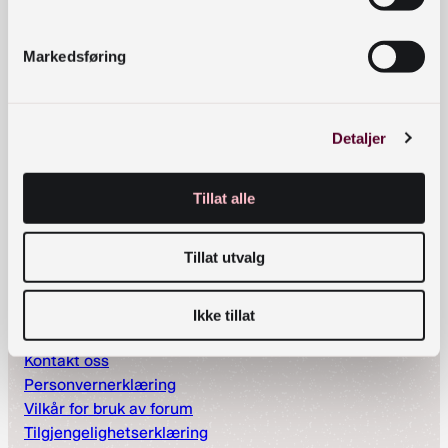
Kontaktinformasjon
bibliotekutvikling@nb.no
Markedsføring
nett.bibliotekutvikling@nb.no
Telefon:
23 27 60 00
Detaljer
Postadresse
Tillat alle
Postboks 2674 Solli, 0203 Oslo
Snarveier
Tillat utvalg
Nyheter
Arrangementer
Ikke tillat
Om oss
Kontakt oss
Personvernerklæring
Vilkår for bruk av forum
Tilgjengelighetserklæring