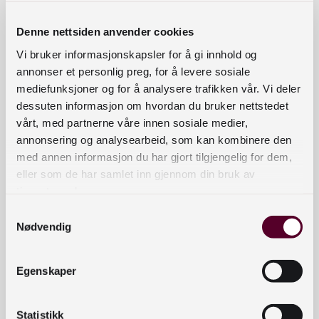
Plakat bokmål
Denne nettsiden anvender cookies
Vi bruker informasjonskapsler for å gi innhold og
annonser et personlig preg, for å levere sosiale
Plakat nynorsk
mediefunksjoner og for å analysere trafikken vår. Vi deler
dessuten informasjon om hvordan du bruker nettstedet
vårt, med partnerne våre innen sosiale medier,
Banner til Facebook bokmål
annonsering og analysearbeid, som kan kombinere den
med annen informasjon du har gjort tilgjengelig for dem,
Banner til Facebook nynorsk
eller som de har samlet inn gjennom din bruk av
tjenestene deres.
Samtykkevalg
Bilde til Instagram bokmål
Nødvendig
Bilde til Instagram nynorsk
Egenskaper
Statistikk