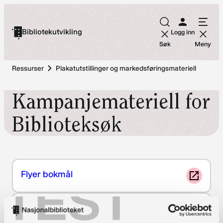
Hopp
til
Bibliotekutvikling
Logg inn
innhold
Søk
Meny
Ressurser
Plakatutstillinger og markedsføringsmateriell
Kampanjemateriell for
Biblioteksøk
Flyer bokmål
TEST
Flyer nynorsk