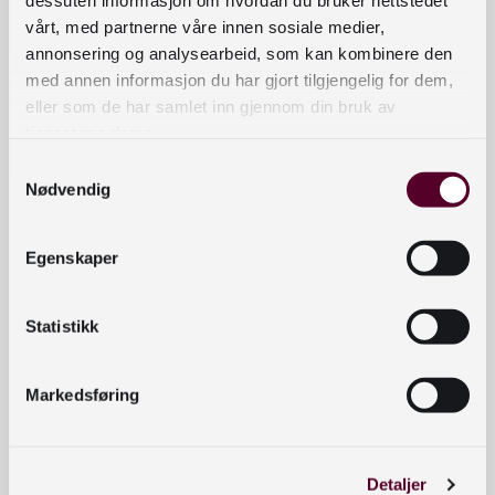
dessuten informasjon om hvordan du bruker nettstedet
vårt, med partnerne våre innen sosiale medier,
Svein Arne
Avd
Leder for
svein.tinnesand@nb.no
annonsering og analysearbeid, som kan kombinere den
elin
avdeling for
23 27 61 38 / 482 61 217
Tinnesand
med annen informasjon du har gjort tilgjengelig for dem,
gsdi
bibliotekutvikling.
eller som de har samlet inn gjennom din bruk av
rekt
tjenestene deres.
ør
Samtykkevalg
Kontaktinformasjon
Nødvendig
bibliotekutvikling@nb.no
Egenskaper
nett.bibliotekutvikling@nb.no
Telefon:
23 27 60 00
Statistikk
Postadresse
Postboks 2674 Solli, 0203 Oslo
Markedsføring
Snarveier
Detaljer
Nyheter