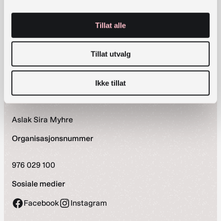
Arrangementer
Om oss
Tillat alle
Kontakt oss
Personvernerklæring
Tillat utvalg
Vilkår for bruk av forum
Tilgjengelighetserklæring
Ikke tillat
Ansvarlig redaktør
Aslak Sira Myhre
Organisasjonsnummer
976 029 100
Sosiale medier
Facebook
Instagram